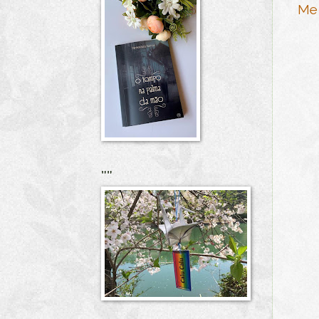
Me 
""