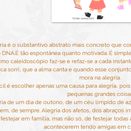
ria é o substantivo abstrato mais concreto que c
 DNA.É tão espontânea quanto motivada. É simples, é
mo caleidoscópio faz-se e refaz-se a cada instant
ca sorri, que a alma canta e quando esse conjunto
mora na alegria.
ícil é escolher apenas uma causa para alegria, poi
pequenas grandes coisa
ria de um dia de outono, de um céu límpido de azu
em, de sempre. Alegria dos afetos, dos abraços int
festejar em família, mas não só, de festejar toda
acontecerem tendo amigas em c